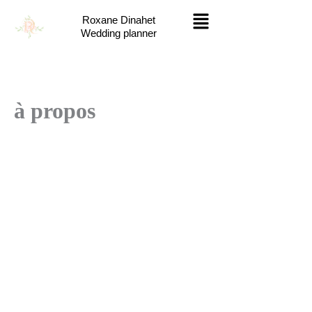
Aller
Menu
Roxane Dinahet
au
Wedding planner
contenu
à propos